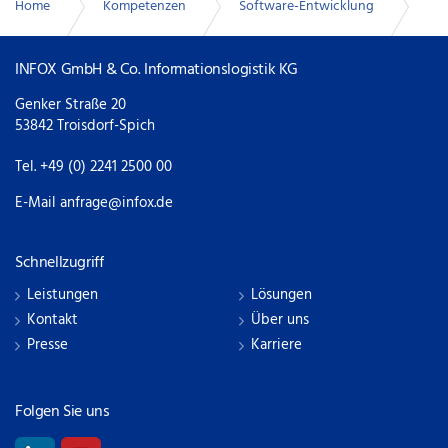
Home
Kompetenzen
Software-Entwicklung
Individuelle Software-Entwicklung
INFOX GmbH & Co. Informationslogistik KG
Genker Straße 20
53842 Troisdorf-Spich
Tel. +49 (0) 2241 2500 00
E-Mail
anfrage@infox.de
Schnellzugriff
Leistungen
Lösungen
Kontakt
Über uns
Presse
Karriere
Folgen Sie uns