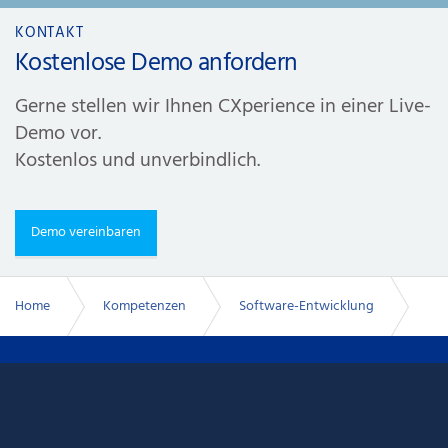
KONTAKT
Kostenlose Demo anfordern
Gerne stellen wir Ihnen CXperience in einer Live-
Demo vor.
Kostenlos und unverbindlich.
Demo vereinbaren
Home
Kompetenzen
Software-Entwicklung
Webbasiertes Marketingportal
INFOX GmbH & Co. Informationslogistik KG
Genker Straße 20
53842 Troisdorf-Spich